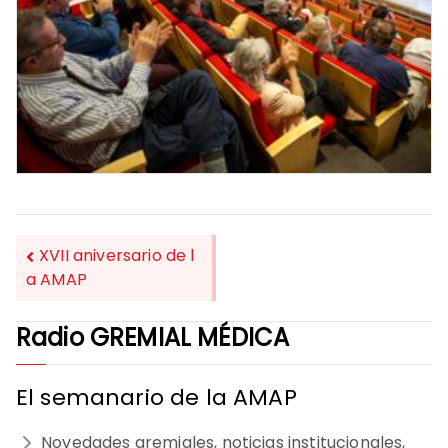
XVII aniversario de l
a AMAP
NAVEGACIÓN
Radio GREMIAL MÉDICA
DE
ENTRADAS
El semanario de la AMAP
Novedades gremiales, noticias institucionales,