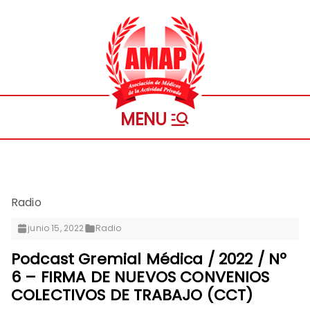
Saltar
al
contenido
Asociación
Personeria Gremial Nº 1721
de
Médicos
Radio
de la
junio 15, 2022
Radio
Actividad
Podcast Gremial Médica / 2022 / Nº
6 – FIRMA DE NUEVOS CONVENIOS
Privada
COLECTIVOS DE TRABAJO (CCT)