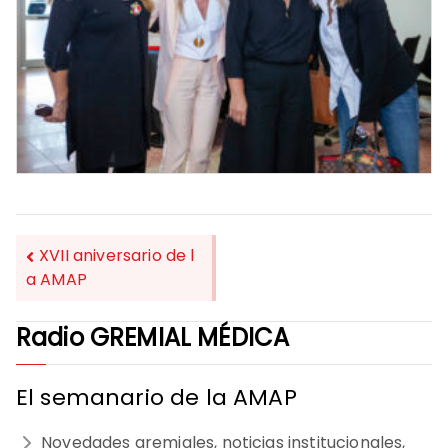
XVII aniversario de l
a AMAP
NAVEGACIÓN
Radio GREMIAL MÉDICA
DE
ENTRADAS
El semanario de la AMAP
Novedades gremiales, noticias institucionales,