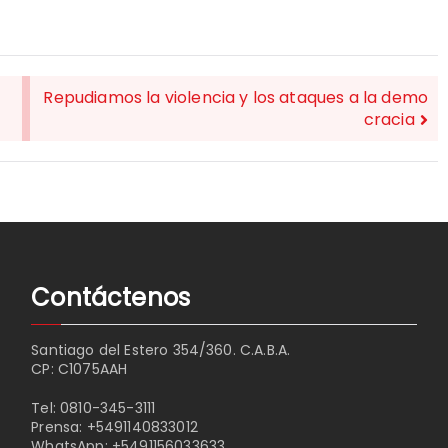
Repudiamos la violencia y los ataques a la demo
cracia
Contáctenos
Santiago del Estero 354/360. C.A.B.A.
CP: C1075AAH
Tel:
0810-345-3111
Prensa:
+5491140833012
WhatsApp:
+5491156033633