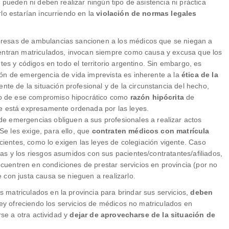
 pueden ni deben realizar ningún tipo de asistencia ni práctica
lo estarían incurriendo en la
violación de normas legales
presas de ambulancias sancionen a los médicos que se niegan a
uentran matriculados, invocan siempre como causa y excusa que los
tes y códigos en todo el territorio argentino. Sin embargo, es
ón de emergencia de vida imprevista es inherente a la
ética de la
nte de la situación profesional y de la circunstancia del hecho,
o de ese compromiso hipocrático como
razón hipócrita
de
ue está expresamente ordenada por las leyes.
de emergencias obliguen a sus profesionales a realizar actos
e les exige, para ello, que
contraten médicos con matrícula
acientes, como lo exigen las leyes de colegiación vigente. Caso
as y los riesgos asumidos con sus pacientes/contratantes/afiliados,
uentren en condiciones de prestar servicios en provincia (por no
 con justa causa se nieguen a realizarlo.
matriculados en la provincia para brindar sus servicios,
deben
 ley ofreciendo los servicios de médicos no matriculados en
rse a otra actividad y
dejar de aprovecharse de la situación de