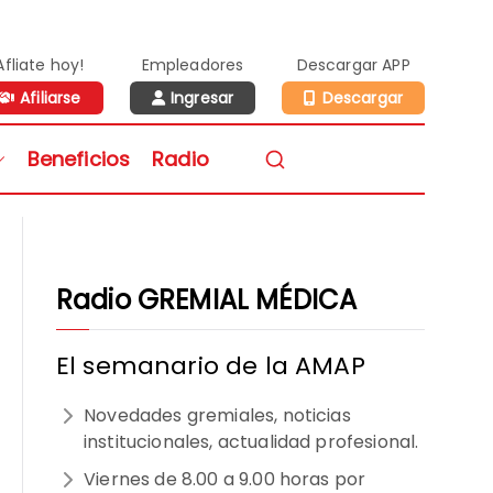
Afliate hoy!
Empleadores
Descargar APP
Afiliarse
Ingresar
Descargar
n de Médicos de la
Beneficios
Radio
vidad Privada
Radio GREMIAL MÉDICA
El semanario de la AMAP
Novedades gremiales, noticias
institucionales, actualidad profesional.
Viernes de 8.00 a 9.00 horas por