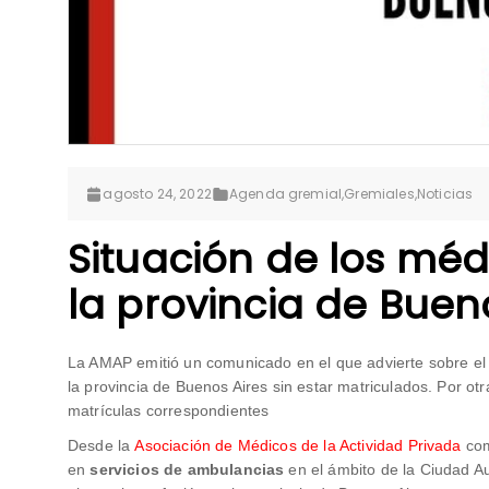
agosto 24, 2022
Agenda gremial
,
Gremiales
,
Noticias
Situación de los mé
la provincia de Buen
La AMAP emitió un comunicado en el que advierte sobre el r
la provincia de Buenos Aires sin estar matriculados. Por ot
matrículas correspondientes
Desde la
Asociación de Médicos de la Actividad Privada
com
en
servicios de ambulancias
en el ámbito de la Ciudad A