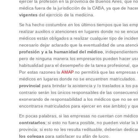
ejercer la profesión en la provincia de Buenos Aires, que no
médica fuera de la jurisdicción de la CABA, ya que de hacer
vigentes
del ejercicio de la medicina.
Se ha hecho costumbre en los últimos tiempos que las em
realizar auxilios o atenciones en lugares donde no se enc
médicos están obligados a realizar cualquier tipo de inciden
necesario dejar aclarado que la eventualidad de una atenci
profesión y a la humanidad del médico
, independienteme
pero de ninguna manera los empresarios pueden hacer us
habitualidad para el desempeño de la tarea profesional, q
Por estas razones la
AMAP
no permitirá que las empresas 
médicos en lugares donde no se encuentren matriculados. S
provincial
para brindar la asistencia y /o traslados a los p
contrario serán los únicos responsables de las consecuenci
exonerando de responsabilidad a los médicos que no se enc
encontrarse matriculados para ejercer en ese ámbito) y que
En pocas palabras, si las empresas no cuentan con médicos 
contratarlos
; si esto no fuera posible, no pueden violar la
provincia; si esto no les resulta redituable, deberían dedica
los colegas
para satisfacer su afán de lucro.