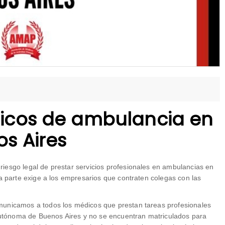
dicos de ambulancia en
os Aires
iesgo legal de prestar servicios profesionales en ambulancias en
ra parte exige a los empresarios que contraten colegas con las
unicamos a todos los médicos que prestan tareas profesionales
utónoma de Buenos Aires y no se encuentran matriculados para