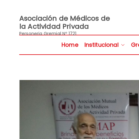
Saltar
al
contenido
Asociación de Médicos de
la Actividad Privada
Personeria Gremial Nº 1721
Home
Institucional
Gr