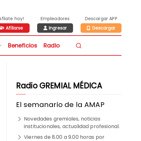
Afliate hoy!
Empleadores
Descargar APP
Afiliarse
Ingresar
Descargar
n de Médicos de la
Beneficios
Radio
vidad Privada
Radio GREMIAL MÉDICA
El semanario de la AMAP
Novedades gremiales, noticias
institucionales, actualidad profesional.
Viernes de 8.00 a 9.00 horas por