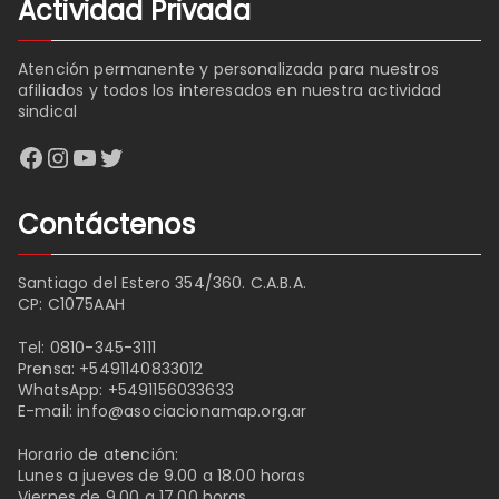
Actividad Privada
Atención permanente y personalizada para nuestros
afiliados y todos los interesados en nuestra actividad
sindical
Facebook
Instagram
YouTube
Twitter
Contáctenos
Santiago del Estero 354/360. C.A.B.A.
CP: C1075AAH
Tel:
0810-345-3111
Prensa:
+5491140833012
WhatsApp:
+5491156033633
E-mail:
info@asociacionamap.org.ar
Horario de atención:
Lunes a jueves de 9.00 a 18.00 horas
Viernes de 9.00 a 17.00 horas