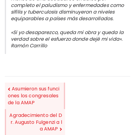
completo el paludismo y enfermedades como
sífilis y tuberculosis disminuyeron a niveles
equiparables a países más desarrollados.
«Si yo desaparezco, queda mi obra y queda la
verdad sobre el esfuerzo donde dejé mi vida».
Ramón Carrillo
Asumieron sus funci
ones los congresales
de la AMAP
NAVEGACIÓN
DE
Agradecimiento del D
r. Augusto Fulgenzi a l
ENTRADAS
a AMAP