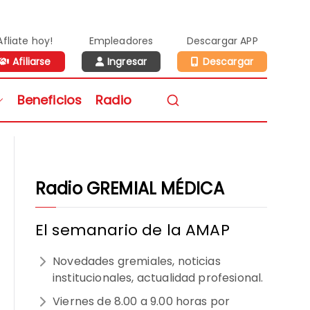
Afliate hoy!
Empleadores
Descargar APP
Afiliarse
Ingresar
Descargar
n de Médicos de la
Beneficios
Radio
vidad Privada
Radio GREMIAL MÉDICA
El semanario de la AMAP
Novedades gremiales, noticias
institucionales, actualidad profesional.
Viernes de 8.00 a 9.00 horas por