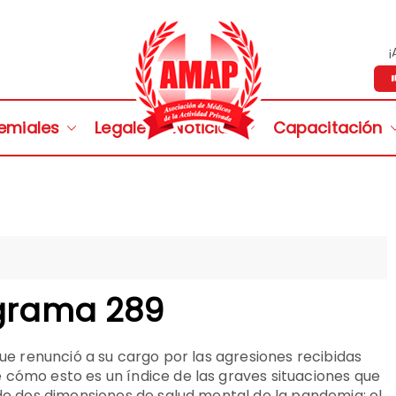
¡
Asociació
Personeria Gremial Nº 1721
emiales
Legales
Noticias
Capacitación
Acti
ograma 289
que renunció a su cargo por las agresiones recibidas
 cómo esto es un índice de las graves situaciones que
 de dos dimensiones de salud mental de la pandemia: el