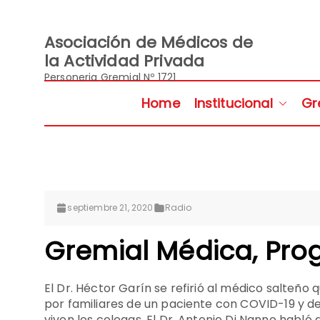
Saltar
al
contenido
Asociación de Médicos de
la Actividad Privada
Personeria Gremial Nº 1721
Home
Institucional
Gr
septiembre 21, 2020
Radio
Gremial Médica, Pr
El Dr. Héctor Garín se refirió al médico salteño 
por familiares de un paciente con COVID-19 y de
viven los colegas. El Dr. Antonio Di Nanno habló