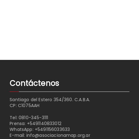
Contáctenos
Santiago del Estero 354/360. C.A.B.A.
CP: C1075AAH
Tel:
0810-345-3111
Prensa:
+5491140833012
WhatsApp:
+5491156033633
E-mail:
info@asociacionamap.org.ar