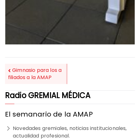
Gimnasio para los a
filiados a la AMAP
NAVEGACIÓN
Radio GREMIAL MÉDICA
DE
ENTRADAS
El semanario de la AMAP
Novedades gremiales, noticias institucionales,
actualidad profesional.