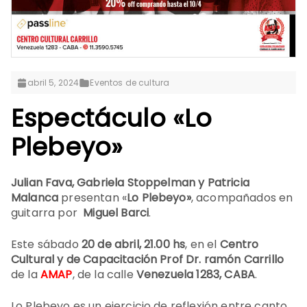
abril 5, 2024
Eventos de cultura
Espectáculo «Lo
Plebeyo»
Julian Fava, Gabriela Stoppelman y Patricia
Malanca
presentan «
Lo Plebeyo»
, acompañados en
guitarra por
Miguel Barci
.
Este sábado
20 de abril, 21.00 hs
, en el
Centro
Cultural y de Capacitación Prof Dr. ramón Carrillo
de la
AMAP
, de la calle
Venezuela 1283, CABA
.
Lo Plebeyo es un ejercicio de reflexión entre canto