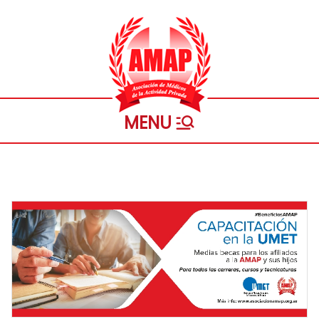
Saltar
al
contenido
Asociación
Personeria Gremial Nº 1721
de
Médicos
de la
Actividad
Privada