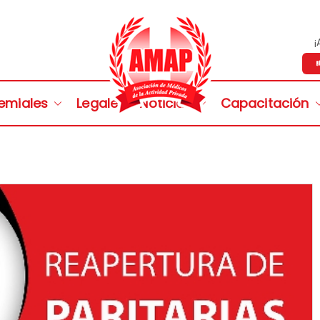
¡
Asociació
Personeria Gremial Nº 1721
emiales
Legales
Noticias
Capacitación
Acti