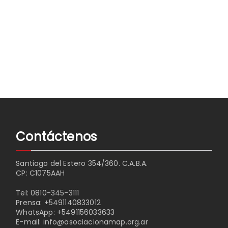
Contáctenos
Santiago del Estero 354/360. C.A.B.A.
CP: C1075AAH
Tel:
0810-345-3111
Prensa:
+5491140833012
WhatsApp:
+5491156033633
E-mail:
info@asociacionamap.org.ar