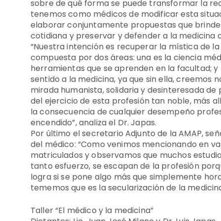
sobre de qué forma se puede transformar la rea
tenemos como médicos de modificar esta situació
elaborar conjuntamente propuestas que brinden
cotidiana y preservar y defender a la medicina 
“Nuestra intención es recuperar la mística de l
compuesta por dos áreas: una es la ciencia médi
herramientas que se aprenden en la facultad; y l
sentido a la medicina, ya que sin ella, creemos
mirada humanista, solidaria y desinteresada de
del ejercicio de esta profesión tan noble, más a
la consecuencia de cualquier desempeño profesi
encendido”, analiza el Dr. Japas.
Por último el secretario Adjunto de la AMAP, señ
del médico: “Como venimos mencionando en vari
matriculados y observamos que muchos estudia
tanto esfuerzo, se escapan de la profesión por
logra si se pone algo más que simplemente horas
tememos que es la secularización de la medicina”
Taller “El médico y la medicina”