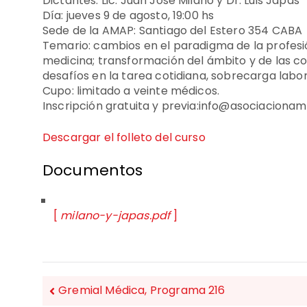
Dictantes: Lic. Juan José Milano y Dr. Luis Japas
Día: jueves 9 de agosto, 19:00 hs
Sede de la AMAP: Santiago del Estero 354 CABA
Temario: cambios en el paradigma de la profesió
medicina; transformación del ámbito y de las co
desafíos en la tarea cotidiana, sobrecarga labo
Cupo: limitado a veinte médicos.
Inscripción gratuita y previa:info@asociacionam
Descargar el folleto del curso
Documentos
[
milano-y-japas.pdf
]
Gremial Médica, Programa 216