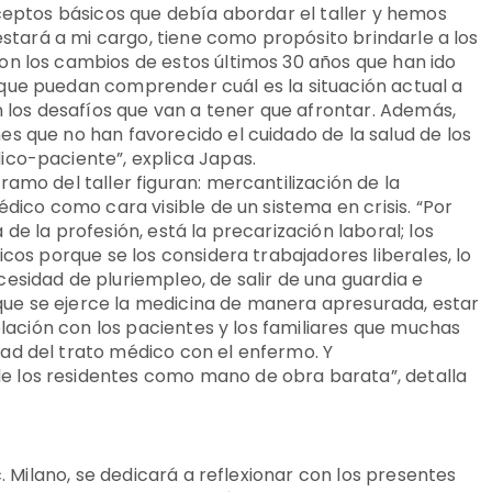
nceptos básicos que debía abordar el taller y hemos
 estará a mi cargo, tiene como propósito brindarle a los
on los cambios de estos últimos 30 años que han ido
que puedan comprender cuál es la situación actual a
n los desafíos que van a tener que afrontar. Además,
s que no han favorecido el cuidado de la salud de los
ico-paciente”, explica Japas.
amo del taller figuran: mercantilización de la
édico como cara visible de un sistema en crisis. “Por
de la profesión, está la precarización laboral; los
icos porque se los considera trabajadores liberales, lo
esidad de pluriempleo, de salir de una guardia e
s que se ejerce la medicina de manera apresurada, estar
relación con los pacientes y los familiares que muchas
ad del trato médico con el enfermo. Y
 los residentes como mano de obra barata”, detalla
c. Milano, se dedicará a reflexionar con los presentes