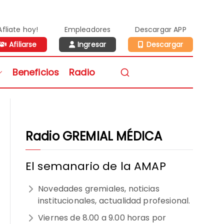
Afliate hoy!
Empleadores
Descargar APP
Afiliarse
Ingresar
Descargar
n de Médicos de la
Beneficios
Radio
vidad Privada
Radio GREMIAL MÉDICA
El semanario de la AMAP
Novedades gremiales, noticias
institucionales, actualidad profesional.
Viernes de 8.00 a 9.00 horas por