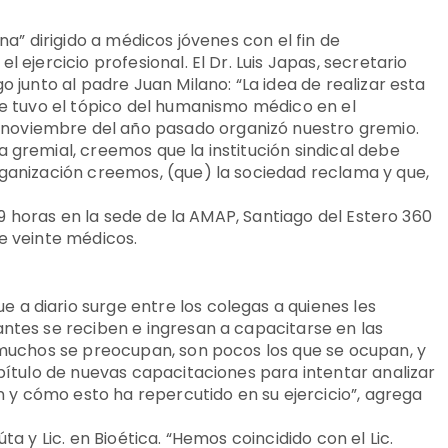
ina” dirigido a médicos jóvenes con el fin de
 ejercicio profesional. El Dr. Luis Japas, secretario
o junto al padre Juan Milano: “La idea de realizar esta
que tuvo el tópico del humanismo médico en el
noviembre del año pasado organizó nuestro gremio.
 gremial, creemos que la institución sindical debe
rganización creemos, (que) la sociedad reclama y que,
 19 horas en la sede de la AMAP, Santiago del Estero 360
de veinte médicos.
a
a diario surge entre los colegas a quienes les
antes se reciben e ingresan a capacitarse en las
o muchos se preocupan, son pocos los que se ocupan, y
apítulo de nuevas capacitaciones para intentar analizar
y cómo esto ha repercutido en su ejercicio”, agrega
ta y Lic. en Bioética. “Hemos coincidido con el Lic.