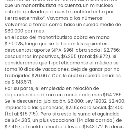
que un monotributista no cuenta, un minucioso
estudio realizado por nuestra entidad echa por
tierra este “mito”. Vayamos a los números:
Volvemos a tomar como base un sueldo medio de
$80.000 por mes.
En el caso del monotributista cobra en mano
$70.028, luego que se le hacen los siguientes
descuentos: aporte SIPA, $961; obra social, $2.756;
descuentos impositivos, $6.255 (total: $9.972). Si
consideramos que hipotéticamente el médico se
toma 10 días de vacaciones, deja de ganar por no
trabajarlos $26.667. Con lo cual su sueldo anual es
de $ 813.671.
Por su parte, el empleado en relación de
dependencia cobrará en mano cada mes $64.285.
Se le descuenta: jubilación, $8.800; Ley 19032, $2.400;
impuesto a las ganancias, $2.115; obra social, $2.400
(total: $15.715). Pero si a esto le suma el aguinaldo
de $64.285, un plus vacacional (14 días corrido) de
$7.467, el sueldo anual se eleva a $843.172. Es decir,