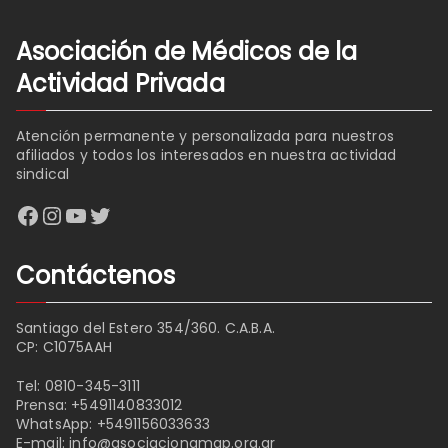
Asociación de Médicos de la
Actividad Privada
Atención permanente y personalizada para nuestros
afiliados y todos los interesados en nuestra actividad
sindical
Facebook
Instagram
YouTube
Twitter
Contáctenos
Santiago del Estero 354/360. C.A.B.A.
CP: C1075AAH
Tel:
0810-345-3111
Prensa:
+5491140833012
WhatsApp:
+5491156033633
E-mail:
info@asociacionamap.org.ar