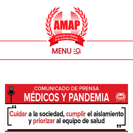
Saltar
al
contenido
Asociación
Personeria Gremial Nº 1721
de
Médicos
de la
Actividad
Privada