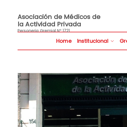
Saltar
al
contenido
Asociación de Médicos de
la Actividad Privada
Personeria Gremial Nº 1721
Home
Institucional
Gr