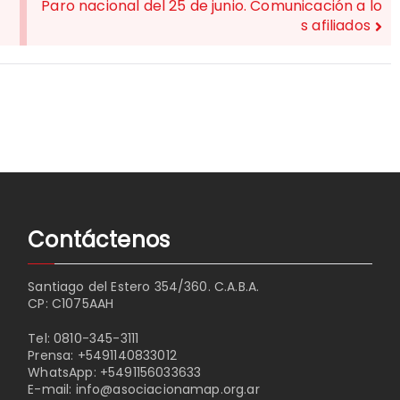
Paro nacional del 25 de junio. Comunicación a lo
s afiliados
Contáctenos
Santiago del Estero 354/360. C.A.B.A.
CP: C1075AAH
Tel:
0810-345-3111
Prensa:
+5491140833012
WhatsApp:
+5491156033633
E-mail:
info@asociacionamap.org.ar