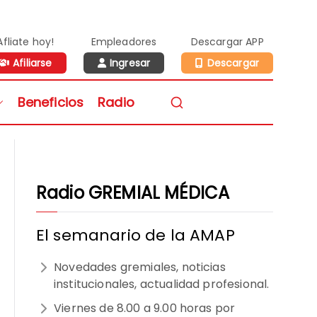
Afliate hoy!
Empleadores
Descargar APP
Afiliarse
Ingresar
Descargar
n de Médicos de la
Beneficios
Radio
vidad Privada
Radio GREMIAL MÉDICA
El semanario de la AMAP
Novedades gremiales, noticias
institucionales, actualidad profesional.
Viernes de 8.00 a 9.00 horas por