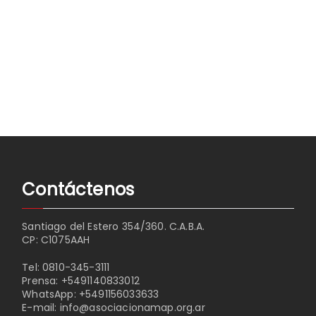
Contáctenos
Santiago del Estero 354/360. C.A.B.A.
CP: C1075AAH
Tel:
0810-345-3111
Prensa:
+5491140833012
WhatsApp:
+5491156033633
E-mail:
info@asociacionamap.org.ar