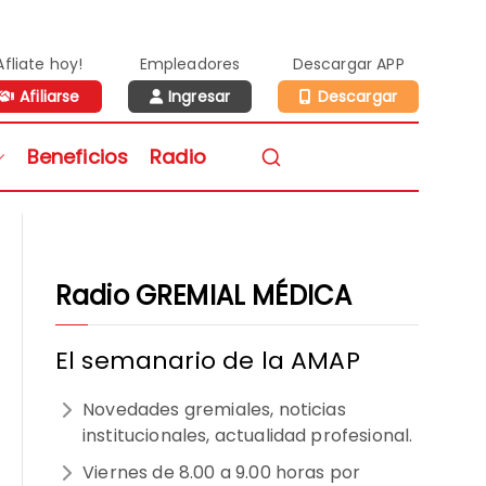
Afliate hoy!
Empleadores
Descargar APP
Afiliarse
Ingresar
Descargar
n de Médicos de la
Beneficios
Radio
vidad Privada
Radio GREMIAL MÉDICA
El semanario de la AMAP
Novedades gremiales, noticias
institucionales, actualidad profesional.
Viernes de 8.00 a 9.00 horas por