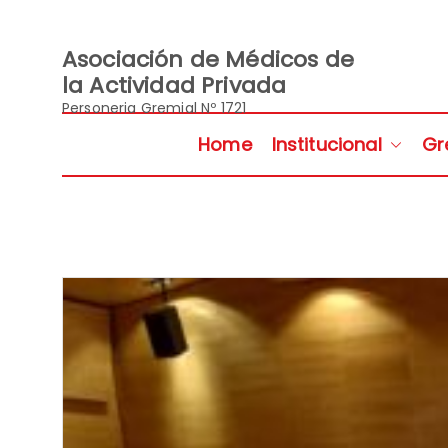
Saltar
al
contenido
Asociación de Médicos de
la Actividad Privada
Personeria Gremial Nº 1721
Home
Institucional
Gr